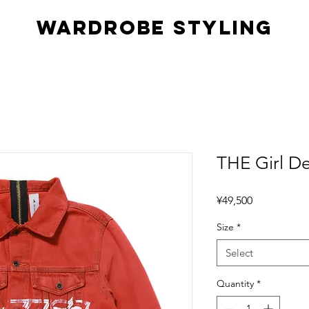
Wardrobe styling
THE Girl D
Price
¥49,500
Size
*
Select
Quantity
*