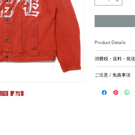
Product Details
商品名：THE Girl Den
消費税・送料・発
色：Red
素材：100% Stonewas
価格は税込の表記
サイズ：
ご注意 / 免責事項
お支払い方法はク
ります。
【返品／交換／キャ
送料は別途頂戴い
ご注文確定後のキャ
着丈
梱する商品の有無
出来かねますので、
カート上にてご確
また、万一、不良品
肩幅
ヤマト運輸にてご
品と交換もしくは代
EMSやFedex
メイド品固有の個体
胸囲
い場合は5〜7営
ん。 商品に明らか
商品の場合もござ
換には応じられませ
袖丈
みのうえご注文く