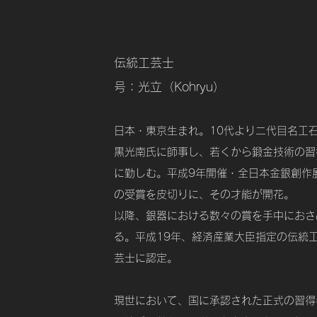
伝統工芸士
号：光立（Kohryu）
日本・東京生まれ。10代より二代目名工
黒光南氏に師事し、若くから鍛金技術の習
に勤しむ。平成9年開催・全日本金銀創作
の受賞を皮切りに、その才能が開花。
以降、銀器における数々の賞を手中におさ
る。
​平成19年、経済産業大臣指定の伝統
芸士に認定。
現世において、国に承認された正式の習得