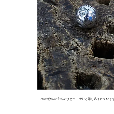
・​
efuの数珠の主珠のひとつ。"雅"と彫り込まれていま