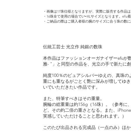
・​
画像は17珠仕様となりますが、実際に販売する作品は
・16珠全て使用の場合でL〜XLサイズとなります。ef
・ご納品の際はご購入者様の腕のサイズに合う珠の数に
伝統工芸士 光立作 純銀の数珠
本作品はファッションオーガナイザーefu
雅- "
」と同型の作品を、光立の手で新たに
純度100％のピュアシルバーゆえの、真珠
重にも重なるがごとく艶に深みが増してゆき
いでいただきたい作品です。
また、特筆すべきはその重量。
腕輪の総重量は約156g（16珠）。（参考に、
ど。その約二倍の重さとなる。また、iPhon
実感していただけることと思われます。）
このたび出品される完成品（一点のみ）ほか