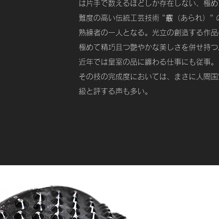
は片手で数えるほどしか存在しない、極め
難度の高い伝統工芸技術 "霰（あられ）" 
熟練者の一人となる。光立の創造する作品
極めて精巧且つ艶やかな美しさを併せ持つ
近年では皇室の
品に纏わる仕事にも従事。
その技の完成度においては、まさに人間国
級と評する声も多い。