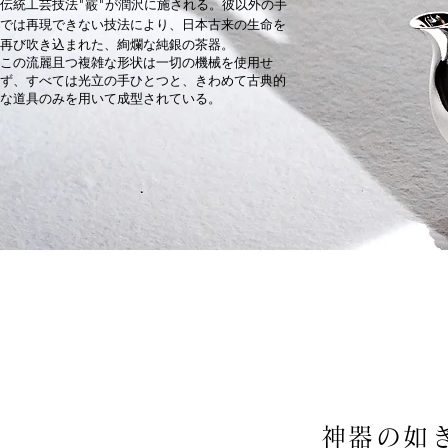
伝統工芸技法"霰"が潤沢に施される。彼以外の手
では再現できない技法により、日本古来の生命を
再び吹き込まれた、絢爛な純銀の茶器。
​この流麗且つ複雑な形状は一切の機械を使用せ
ず、すべては光立の手ひとつと、きわめて古典的
な道具のみを用いて成型されている。
神器の如