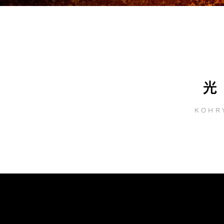
​光
KOHR