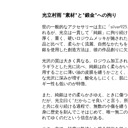
光立村雨 "素材"と"鍛金"への拘り
世の一般的なアクセサリーは主に「silver92
れるが、光立は一貫して「純銀」に拘り続け
厚く、重く、硬いロジウムメッキが施されたsilv
品と比べて、柔らかく流麗、自然なかたちを
銀を使用した創造方法は、彼の作品創りに欠
光沢の質は大きく異なる。ロジウム加工されたsi
ラギラとした光に比べ、純銀は白く柔らかい
用するごとに薄い油の皮膜を纏うかごとく、
な光沢に深みが増す。酸化もしにくく、肌に
ギー性も低いのが特徴。
また、純銀はその柔らかさゆえ、ときに傷つ
だが、光立曰く"だからこそ良い"と言う。
と共に在り続ける過程で、無数の小傷を纏う
身に歴史を刻んでこそはじめて、唯一無二の
れてゆくのだという信念がある。